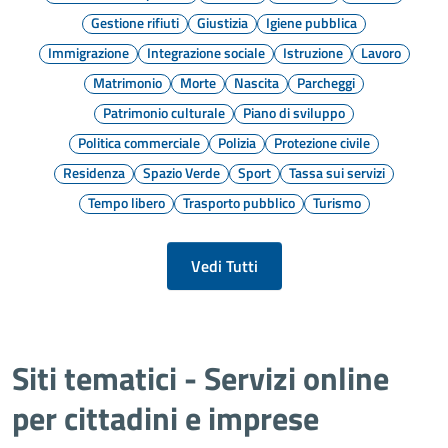
Gestione rifiuti
Giustizia
Igiene pubblica
Immigrazione
Integrazione sociale
Istruzione
Lavoro
Matrimonio
Morte
Nascita
Parcheggi
Patrimonio culturale
Piano di sviluppo
Politica commerciale
Polizia
Protezione civile
Residenza
Spazio Verde
Sport
Tassa sui servizi
Tempo libero
Trasporto pubblico
Turismo
Vedi Tutti
Siti tematici - Servizi online
per cittadini e imprese