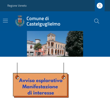
Regione Veneto
Comune di
Castelguglielmo
Ultime notizie