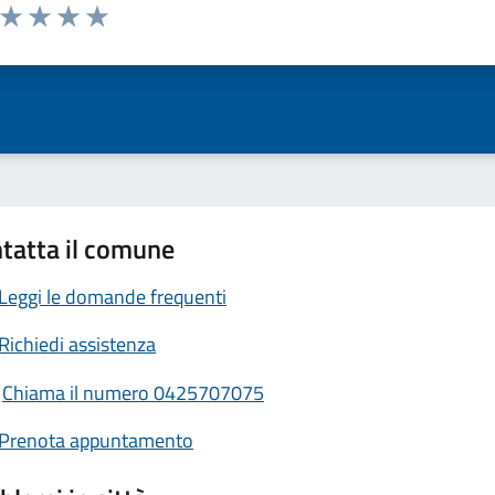
a da 1 a 5 stelle la pagina
ta 1 stelle su 5
Valuta 2 stelle su 5
Valuta 3 stelle su 5
Valuta 4 stelle su 5
Valuta 5 stelle su 5
tatta il comune
Leggi le domande frequenti
Richiedi assistenza
Chiama il numero 0425707075
Prenota appuntamento