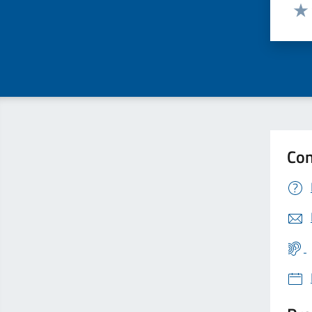
Valut
Valu
Con