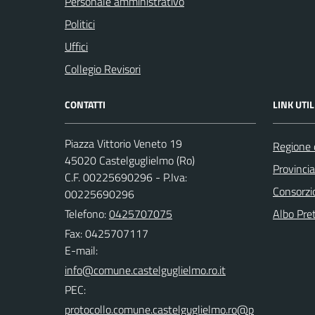
Personale amministrativo
Politici
Uffici
Collegio Revisori
CONTATTI
LINK UTIL
Piazza Vittorio Veneto 19
Regione 
45020 Castelguglielmo (Ro)
Provincia
C.F. 00225690296 - P.Iva:
Consorzio
00225690296
Telefono:
0425707075
Albo Pret
Fax: 0425707117
E-mail:
PEC: