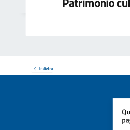
Patrimonio cul
Indietro
Qu
pa