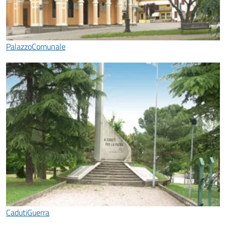
PalazzoComunale
CadutiGuerra