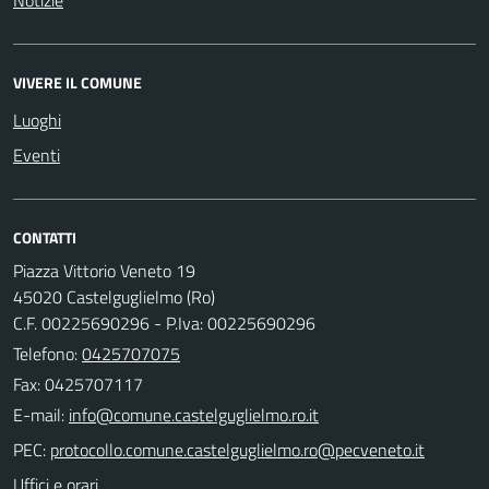
VIVERE IL COMUNE
Luoghi
Eventi
CONTATTI
Piazza Vittorio Veneto 19
45020 Castelguglielmo (Ro)
C.F. 00225690296 - P.Iva: 00225690296
Telefono:
0425707075
Fax: 0425707117
E-mail:
PEC:
Uffici e orari