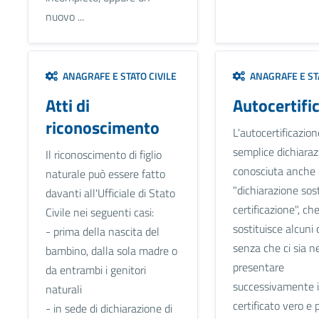
nuovo ...
ANAGRAFE E STATO CIVILE
ANAGRAFE E STA
Atti di
Autocertifi
riconoscimento
L'autocertificazio
semplice dichiaraz
Il riconoscimento di figlio
conosciuta anche
naturale può essere fatto
"dichiarazione sost
davanti all'Ufficiale di Stato
certificazione", ch
Civile nei seguenti casi:
sostituisce alcuni c
- prima della nascita del
senza che ci sia ne
bambino, dalla sola madre o
presentare
da entrambi i genitori
successivamente i
naturali
certificato vero e pr
- in sede di dichiarazione di