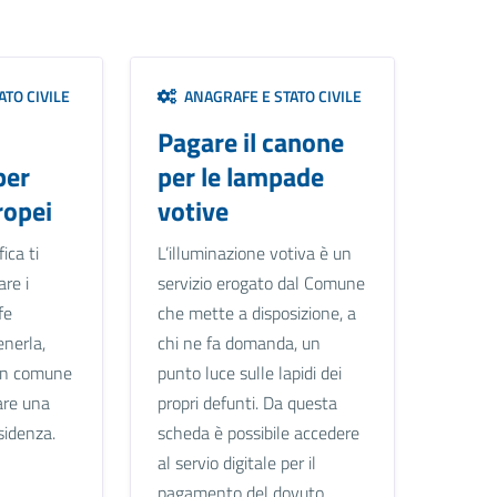
TO CIVILE
ANAGRAFE E STATO CIVILE
Pagare il canone
per
per le lampade
ropei
votive
ica ti
L’illuminazione votiva è un
are i
servizio erogato dal Comune
fe
che mette a disposizione, a
enerla,
chi ne fa domanda, un
n un comune
punto luce sulle lapidi dei
are una
propri defunti. Da questa
sidenza.
scheda è possibile accedere
al servio digitale per il
pagamento del dovuto