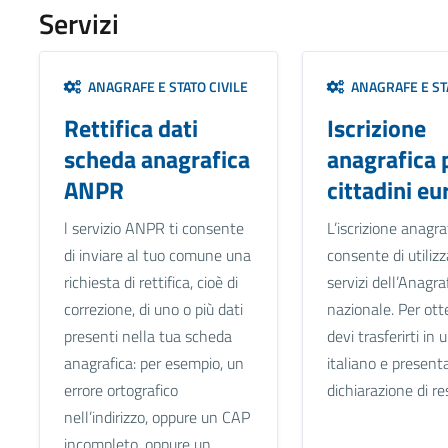
Servizi
ANAGRAFE E STATO CIVILE
ANAGRAFE E STA
Rettifica dati
Iscrizione
scheda anagrafica
anagrafica 
ANPR
cittadini eu
l servizio ANPR ti consente
L’iscrizione anagraf
di inviare al tuo comune una
consente di utilizz
richiesta di rettifica, cioè di
servizi dell’Anagra
correzione, di uno o più dati
nazionale. Per ott
presenti nella tua scheda
devi trasferirti i
anagrafica: per esempio, un
italiano e present
errore ortografico
dichiarazione di re
nell’indirizzo, oppure un CAP
incompleto, oppure un