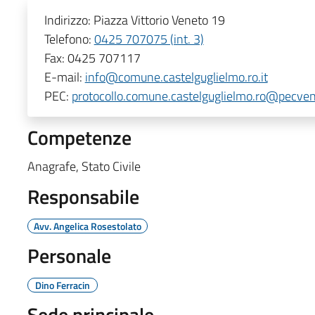
Indirizzo:
Piazza Vittorio Veneto 19
Telefono:
0425 707075 (int. 3)
Fax:
0425 707117
E-mail:
info@comune.castelguglielmo.ro.it
PEC:
protocollo.comune.castelguglielmo.ro@pecven
Competenze
Anagrafe, Stato Civile
Responsabile
Avv. Angelica Rosestolato
Personale
Dino Ferracin
Sede principale