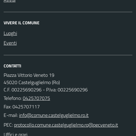
VIVERE IL COMUNE
Luoghi
Eventi
CONTATTI
Piazza Vittorio Veneto 19
45020 Castelguglielmo (Ro)
C.F. 00225690296 - P.Iva: 00225690296
Telefono:
0425707075
Fax: 0425707117
E-mail:
PEC:
Uffici e orari