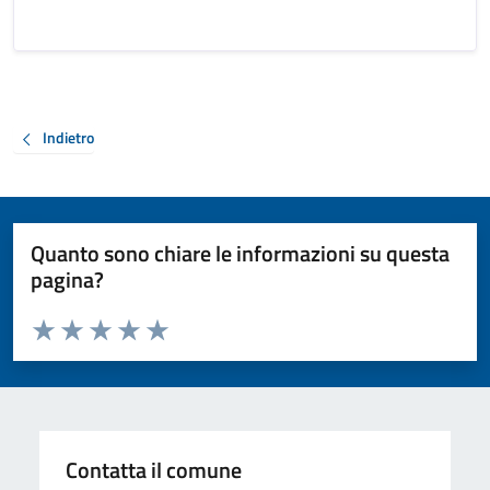
Indietro
Quanto sono chiare le informazioni su questa
pagina?
Valuta da 1 a 5 stelle la pagina
Valuta 1 stelle su 5
Valuta 2 stelle su 5
Valuta 3 stelle su 5
Valuta 4 stelle su 5
Valuta 5 stelle su 5
Contatta il comune