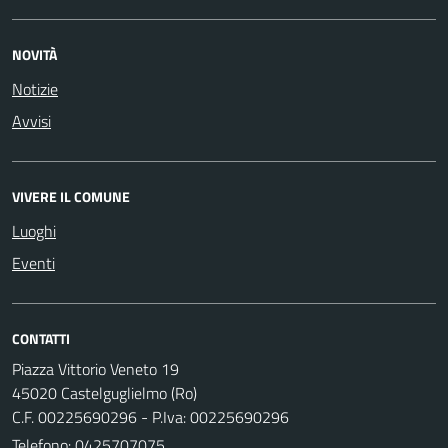
NOVITÀ
Notizie
Avvisi
VIVERE IL COMUNE
Luoghi
Eventi
CONTATTI
Piazza Vittorio Veneto 19
45020 Castelguglielmo (Ro)
C.F. 00225690296 - P.Iva: 00225690296
Telefono:
0425707075