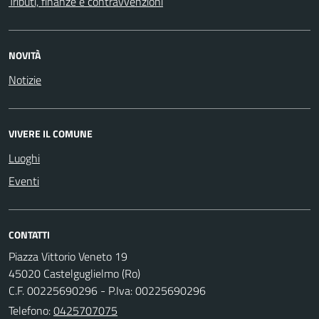
Tributi, finanze e contravvenzioni
NOVITÀ
Notizie
VIVERE IL COMUNE
Luoghi
Eventi
CONTATTI
Piazza Vittorio Veneto 19
45020 Castelguglielmo (Ro)
C.F. 00225690296 - P.Iva: 00225690296
Telefono:
0425707075