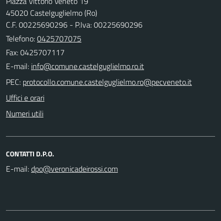
Piazza Vittorio Veneto 19
45020 Castelguglielmo (Ro)
C.F. 00225690296 - P.Iva: 00225690296
Telefono:
0425707075
Fax: 0425707117
E-mail:
PEC:
Uffici e orari
Numeri utili
CONTATTI D.P.O.
E-mail: