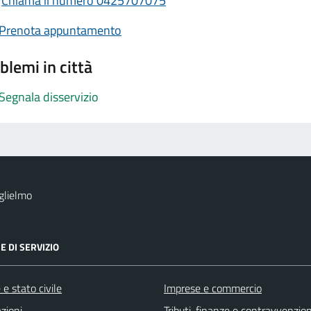
Chiama il numero 0425707075
Prenota appuntamento
blemi in città
Segnala disservizio
glielmo
E DI SERVIZIO
e stato civile
Imprese e commercio
zioni
Tributi, finanze e contravvenzion