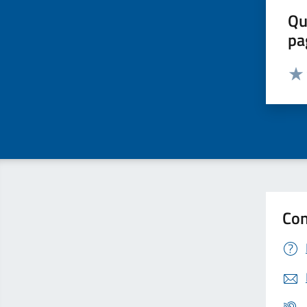
Qu
pa
Valut
Valu
Con