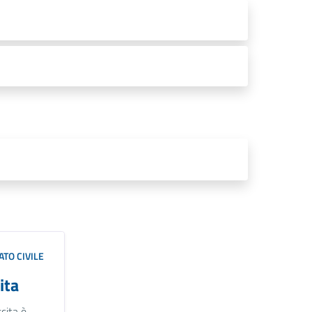
TO CIVILE
ita
cita è