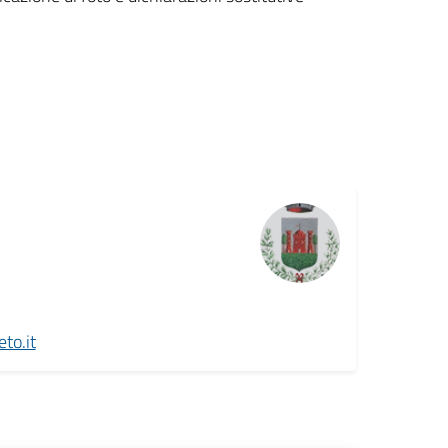
to.it