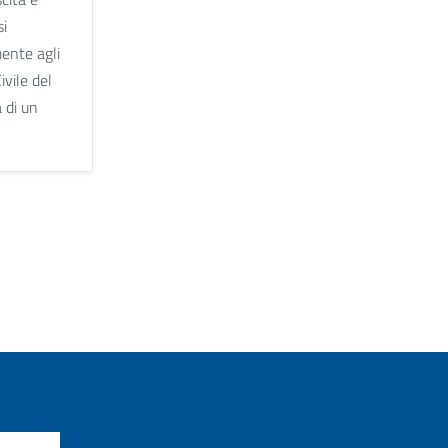
si
ente agli
ivile del
 di un