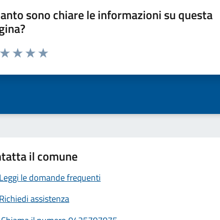
anto sono chiare le informazioni su questa
gina?
a da 1 a 5 stelle la pagina
ta 1 stelle su 5
Valuta 2 stelle su 5
Valuta 3 stelle su 5
Valuta 4 stelle su 5
Valuta 5 stelle su 5
tatta il comune
Leggi le domande frequenti
Richiedi assistenza