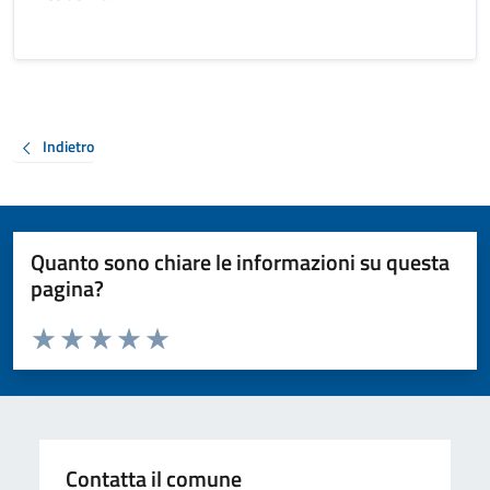
Indietro
Quanto sono chiare le informazioni su questa
pagina?
Valuta da 1 a 5 stelle la pagina
Valuta 1 stelle su 5
Valuta 2 stelle su 5
Valuta 3 stelle su 5
Valuta 4 stelle su 5
Valuta 5 stelle su 5
Contatta il comune