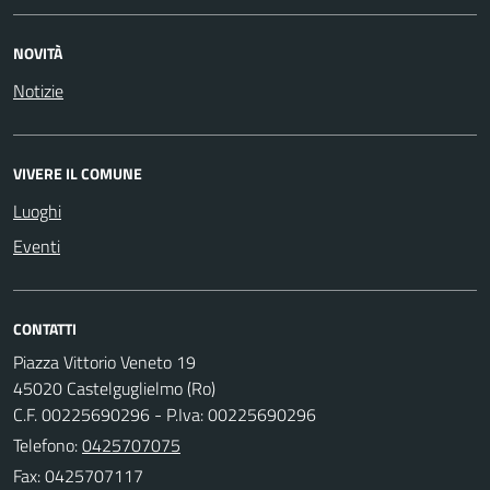
NOVITÀ
Notizie
VIVERE IL COMUNE
Luoghi
Eventi
CONTATTI
Piazza Vittorio Veneto 19
45020 Castelguglielmo (Ro)
C.F. 00225690296 - P.Iva: 00225690296
Telefono:
0425707075
Fax: 0425707117