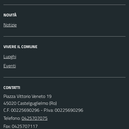
NOVITÀ
Notizie
VIVERE IL COMUNE
Luoghi
Eventi
CONTATTI
Piazza Vittorio Veneto 19
45020 Castelguglielmo (Ro)
C.F. 00225690296 - P.Iva: 00225690296
Telefono:
0425707075
Fax: 0425707117