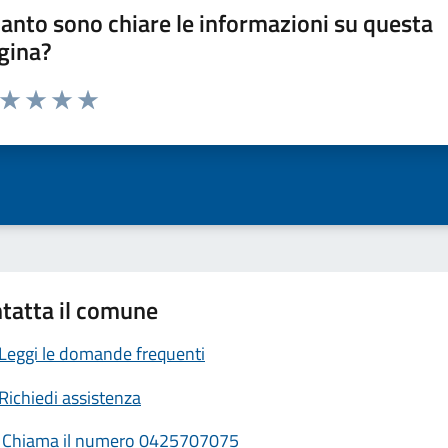
anto sono chiare le informazioni su questa
gina?
a da 1 a 5 stelle la pagina
ta 1 stelle su 5
Valuta 2 stelle su 5
Valuta 3 stelle su 5
Valuta 4 stelle su 5
Valuta 5 stelle su 5
tatta il comune
Leggi le domande frequenti
Richiedi assistenza
Chiama il numero 0425707075