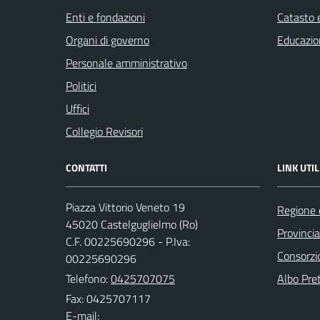
Enti e fondazioni
Catasto e
Organi di governo
Educazio
Personale amministrativo
Politici
Uffici
Collegio Revisori
CONTATTI
LINK UTIL
Piazza Vittorio Veneto 19
Regione 
45020 Castelguglielmo (Ro)
Provincia
C.F. 00225690296 - P.Iva:
Consorzio
00225690296
Telefono:
0425707075
Albo Pret
Fax: 0425707117
E-mail: