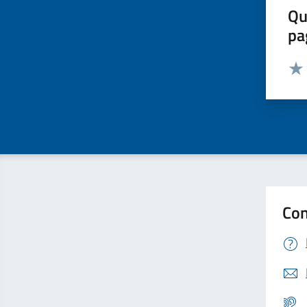
Qu
pa
Valut
Valu
Con