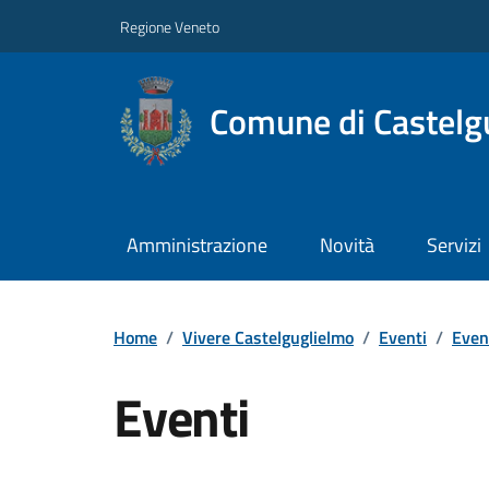
Regione Veneto
Comune di Castelg
Amministrazione
Novità
Servizi
Home
/
Vivere Castelguglielmo
/
Eventi
/
Event
Eventi