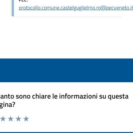
protocollo.comune.castelguglielmo.ro@pecveneto.i
anto sono chiare le informazioni su questa
gina?
a da 1 a 5 stelle la pagina
ta 1 stelle su 5
Valuta 2 stelle su 5
Valuta 3 stelle su 5
Valuta 4 stelle su 5
Valuta 5 stelle su 5